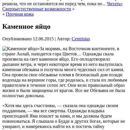
решила, что не остановится ни перед чем, пока не...
Читать»
Сверхъестественные возможности
»
«
Прочная кожа
Каменное яйцо
Опубликовано
12.06.2015
|
Автор:
Centrisius
«За морями, на Восточном континенте, в
стране Аолай, находится гора Цветов… Однажды скала
произвела на свет каменное яйцо. Его оплодотворило
дыхание ветра, и через некоторое время из него вылупилась
каменная обезьяна и получила много чудесных сил от камня.
Она провела свое обезьянье племя в безопасный дом позади
водопада на вершине горы, где родилась, и стала их любимым
правителем в течение сотен лет. Они вели правильный
образ
жизни и были защищены от врагов. Все же Обезьяна не была
полностью довольна.
«Хотя мы здесь счастливы, — сказала она однажды своим
подданным, — мы все смертны. Однажды владыка
преисподней Яма пошлет за нами, и мы должны будем
повиноваться. Я слышала о Будде и других богах, которые не
умирают, и намереваюсь найти их и постичь тайну