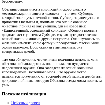
бессмертия».
Обезьяна отправилась в мир людей и скоро узнала о
местонахождении святого человека — учителя Субходи,
который знал путь к вечной жизни. Субходи заранее узнал о
прибытии Обезьяны и, понимая, что она не обычное
животное, принял ее как ученика, дав ей новое имя:
«Единственный, освещенный солнцем». Обезьяна провела
двадцать лет с учителем Субходи, изучая пути достижения
вечной жизни и многие другие искусства. Она научилась по
желанию изменять свою форму и преодолевать тысячи миль
одним прыжком. Вооруженная этим знанием, она
возвратилась домой.
Там она обнаружила, что ее племя подчинил демон, и, хотя
обезьяна победила демона, она поняла, что нуждается в
надлежащем оружии. Она завладела железной колонной
короля-дракона Восточного моря. Это оружие могло
изменяться по желанию от восьмифутовой палицы для битвы
до крошечной иглы, которую Обезьяна всегда могла носить за
ухом.
Похожие публикации
Небесный дворец