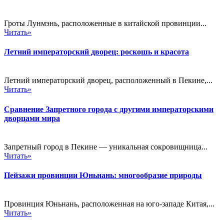
Гроты Лунмэнь, расположенные в китайской провинции...
Читать»
Летний императорский дворец: роскошь и красота
Летний императорский дворец, расположенный в Пекине,...
Читать»
Сравнение Запретного города с другими императорскими
дворцами мира
Запретный город в Пекине — уникальная сокровищница...
Читать»
Пейзажи провинции Юньнань: многообразие природы
Провинция Юньнань, расположенная на юго-западе Китая,...
Читать»