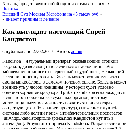
Хэнань, представляют собой один из самых значимых...
Читать»
Высший Суд Москвы Мегафона на 45 тысяч руб
»
«
диабет причины и лечение
Как выглядит настоящий Спрей
Кандистон
Опубликовано
27.02.2017
|
Автор:
admin
Kandiston – натуральный препарат, оказывающий стойкий
результат, дозволяющий вылечиться от молочницы. Это
заболевание приносит невероятный неудобность, мешающий
вести полноценную жить. Болезнь может возникнуть из-за
смены микрофлоры в дамском половом
органе. Болезнь может
возникнуть у любой женщины, у которой будет условно-
болезнетворная микрофлора. Грибки kandida всегда находятся
в слизистой оболочке сексуальных органов, поэтому
молочница имеет возможность появиться при факторах
сопуствующих заболевания: простуда, снижение имунной
системы либо долгий прием антибактериальных препаратов.
[url=http://kandistonpro.ru/apteka.html]Кандистон купить в
аптеке[/url]. Результат от приема Kandistona: Убирает основной
раздражитель заболевания. Устраняются признаки после 1-5 ч.