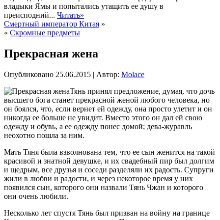
владыки Ямы и попытались утащить ее душу в
преисподний...
Читать»
Смертный император Китая
»
«
Скромные предметы
Прекрасная жена
Опубликовано
25.06.2015
|
Автор:
Molace
Тянь принял предложение, думая, что дочь
высшего бога станет прекрасной женой любого человека, но
он боялся, что, если вернет ей одежду, она просто улетит и он
никогда ее больше не увидит. Вместо этого он дал ей свою
одежду и обувь, а ее одежду понес домой; дева-журавль
неохотно пошла за ним.
Мать Тяня была взволнована тем, что ее сын женится на такой
красивой и знатной девушке, и их свадебный пир был долгим
и щедрым, все друзья и соседи разделяли их радость. Супруги
жили в любви и радости, и через некоторое время у них
появился сын, которого они назвали Тянь Чжан и которого
они очень любили.
Несколько лет спустя Тянь был призван на войну на границе