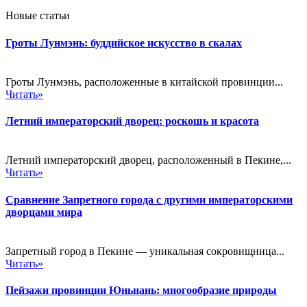
Новые статьи
Гроты Лунмэнь: буддийское искусство в скалах
Гроты Лунмэнь, расположенные в китайской провинции...
Читать»
Летний императорский дворец: роскошь и красота
Летний императорский дворец, расположенный в Пекине,...
Читать»
Сравнение Запретного города с другими императорскими
дворцами мира
Запретный город в Пекине — уникальная сокровищница...
Читать»
Пейзажи провинции Юньнань: многообразие природы