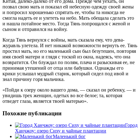
Китая, далеко-далеко от его дома. Прежде чем уехать, он
позвал свою мать и показал ей небесную одежду своей жены
и попросил хорошенько спрятать ее, чтобы та никогда не
смогла надеть ее и улететь на небо. Мать обещала сделать это
и нашла потайное место. Тогда Тянь попрощался с женой и
сыном и отправился на войну.
Когда Тянь вернулся с войны, мать сказала ему, что дева-
журавль улетела. И нет никакой возможности вернуть ее. Тянь
простил мать, но его маленький сын был безутешен, повторяя
имя своей матери и глядя с тоской из окна, надеясь, что она
возвратится. Он блуждал по полям, плача и разыскивая ее, не
принимая утешений от отца или бабушки. Однажды его
крики услышал мудрый старик, который сидел под ивой и
знал причину горя мальчика.
«Пойди к озеру около вашего дома, — сказал он ребенку, — и
увидишь трех женщин, одетых во все белое; та, которая
отведет глаза, является твоей матерью».
Похожие публикации
Город
Ханчжоу: озеро Сиху и чайные плантации
Маленький бог