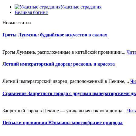
Ужасные страдания
Великая богиня
Новые статьи
Гроты Лунмэнь: буддийское искусство в скалах
Гроты Лунмэнь, расположенные в китайской провинции...
Чит
Летний императорский дворец: роскошь и красота
Летний императорский дворец, расположенный в Пекине,...
Чи
Сравнение Запретного города с другими императорскими д
Запретный город в Пекине — уникальная сокровищница...
Чит
Пейзажи провинции Юньнань: многообразие природы