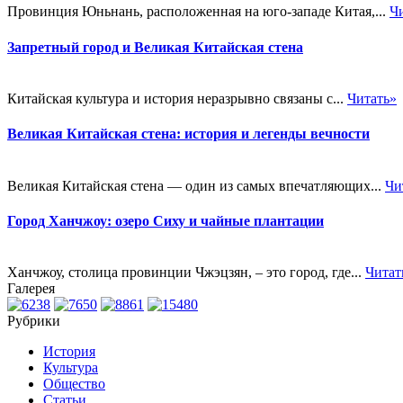
Провинция Юньнань, расположенная на юго-западе Китая,...
Ч
Запретный город и Великая Китайская стена
Китайская культура и история неразрывно связаны с...
Читать»
Великая Китайская стена: история и легенды вечности
Великая Китайская стена — один из самых впечатляющих...
Чи
Город Ханчжоу: озеро Сиху и чайные плантации
Ханчжоу, столица провинции Чжэцзян, – это город, где...
Читат
Галерея
Рубрики
История
Культура
Общество
Статьи