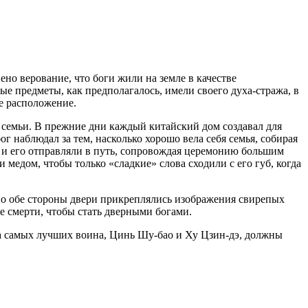
но верование, что боги жили на земле в качестве
е предметы, как предполагалось, имели своего духа-стража, в
е расположение.
в семьи. В прежние дни каждый китайский дом создавал для
 наблюдал за тем, насколько хорошо вела себя семья, собирая
, и его отправляли в путь, сопровождая церемонию большим
 медом, чтобы только «сладкие» слова сходили с его губ, когда
 по обе стороны двери прикреплялись изображения свирепых
 смерти, чтобы стать дверными богами.
два самых лучших воина, Цинь Шу-бао и Ху Цзин-дэ, должны