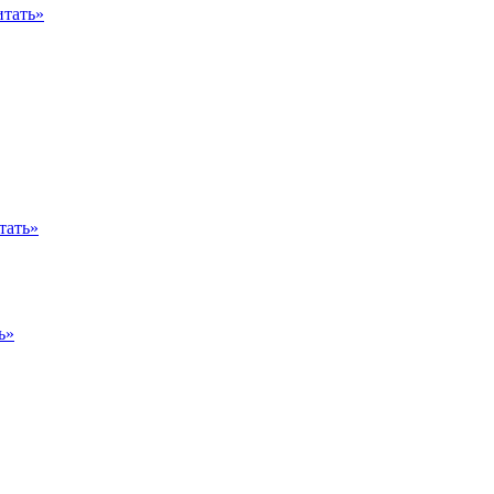
итать»
тать»
ь»