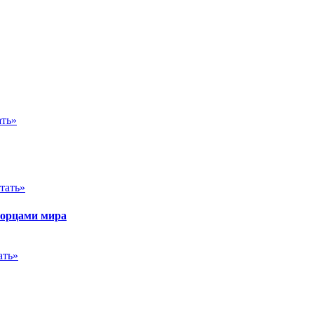
ать»
тать»
ворцами мира
ать»