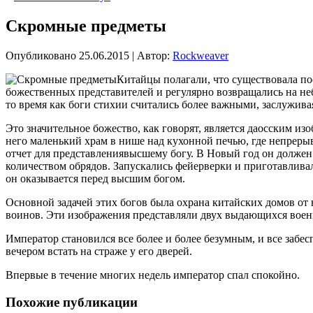
Скромные предметы
Опубликовано
25.06.2015
|
Автор:
Rockweaver
Китайцы полагали, что существовала по
божественных представителей и регулярно возвращались на неб
то время как боги стихии считались более важными,
заслуживая
Это значительное божество, как говорят, является даосским из
него маленький храм в нише над кухонной печью, где непрерыв
отчет для представлениявысшему богу. В Новый год он должен
количеством обрядов. Запускались фейерверки и приготавливала
он оказывается перед высшим богом.
Основной задачей этих богов была охрана китайских домов от 
воинов. Эти изображения представляли двух выдающихся воен
Император становился все более и более безумным, и все забе
вечером встать на страже у его дверей.
Впервые в течение многих недель император спал спокойно.
Похожие публикации