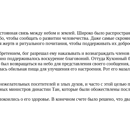
стоянная связь между небом и землей. Широко было распростране
о, чтобы сообщать о развитии человечества. Даже самые скромны
 жертв и ритуального почитания, чтобы поддерживать их добро
обретением, бог разрешал ему наказывать и вознаграждать члено
но поддерживалось воскурение благовоний. Оттуда Кухонный бог
 был возвращаться на небо для представления своего сообщения
сь обильная пища для улучшения его настроения. Рот его мазали
нежелательных посетителей и злых духов, и часто с этой целью
ных министров династии Тан, которые были обожествлены после
спокоились о его здоровье. В конечном счете было решено, что 